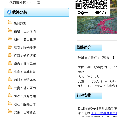
亿西湖小区B-3011室
线路分类
泉州旅游
福建：山水怡情
朝拜：名山礼佛
线路简介：
海南：阳光沙滩
广西：畅游漓江
连城旅游景点：【冠豸山】
华东：都市风光
发团日期：散客|每周二、五
北京：皇城印象
价格：
大人：749元/人
四川：童话九寨
儿童：378元/人（1.2-1.4米
备注：1.2-1.4米以下
云贵：魅力西南
行程安排：
两湖：灵秀之地
浙江：醉美山海
D1:提前60分钟泉州北峰动车站
安徽：山林留恋
乘车前往
【天一温泉度假中