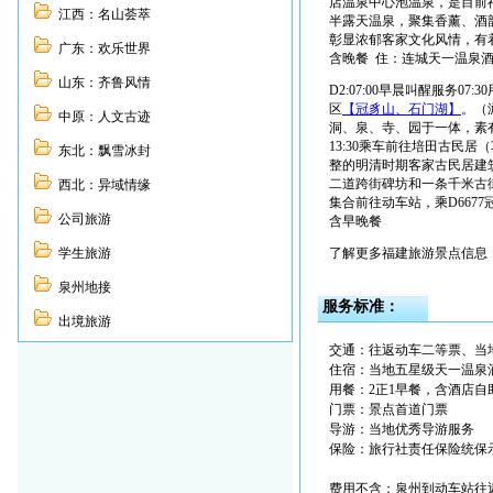
店温泉中心泡温泉，是目前
江西：名山荟萃
半露天温泉，聚集香薰、酒
彰显浓郁客家文化风情，有
广东：欢乐世界
含晚餐 住：连城天一温泉
山东：齐鲁风情
D2:07:00早晨叫醒服务
区
【冠豸山、石门湖】
。（
中原：人文古迹
洞、泉、寺、园于一体，素有
13:30乘车前往培田古民居（
东北：飘雪冰封
整的明清时期客家古民居建筑
二道跨街碑坊和一条千米古街
西北：异域情缘
集合前往动车站，乘D6677冠
公司旅游
含早晚餐
学生旅游
了解更多福建旅游景点信息
泉州地接
服务标准：
出境旅游
交通：往返动车二等票、当
住宿：当地五星级天一温泉酒
用餐：2正1早餐，含酒店自
门票：景点首道门票
导游：当地优秀导游服务
保险：旅行社责任保险统保示
费用不含：泉州到动车站往