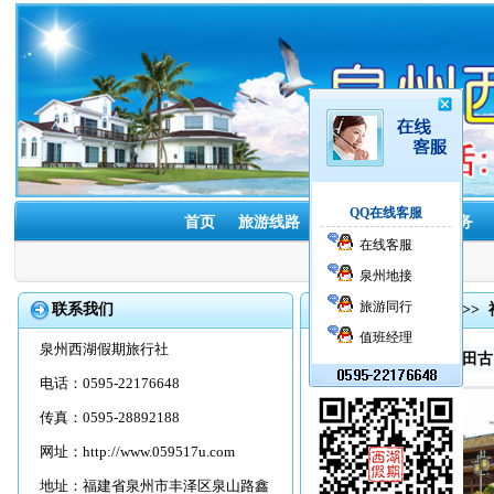
QQ在线客服
首页
旅游线路
酒店预订
租车服务
在线客服
泉州地接
旅游同行
联系我们
首页
>>
旅游线路
>>
值班经理
泉州西湖假期旅行社
泉州到连城冠豸山培田古
电话：0595-22176648
传真：0595-28892188
网址：
http://www.059517u.com
地址：福建省泉州市丰泽区泉山路鑫