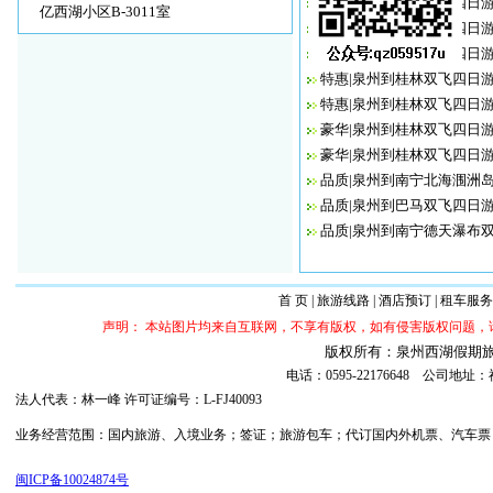
豪华|泉州到桂林双飞四日游
亿西湖小区B-3011室
品质|泉州到桂林双飞四日游
品质|泉州到桂林双飞四日游
特惠|泉州到桂林双飞四日游
特惠|泉州到桂林双飞四日游
豪华|泉州到桂林双飞四日游
豪华|泉州到桂林双飞四日游
品质|泉州到南宁北海涠洲岛
品质|泉州到巴马双飞四日游
品质|泉州到南宁德天瀑布双
首 页
|
旅游线路
|
酒店预订
|
租车服务
声明： 本站图片均来自互联网，不享有版权，如有侵害版权问题
版权所有：泉州西湖假期旅行社 ©20
电话：0595-22176648 公司
法人代表：林一峰 许可证编号：L-FJ40093
业务经营范围：国内旅游、入境业务；签证；旅游包车；代订国内外机票、汽车票；代订
闽ICP备10024874号