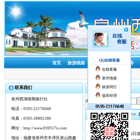
QQ在线客服
首页
旅游线路
酒店预订
租车服务
在线客服
泉州地接
旅游同行
联系我们
搜索引擎
值班经理
泉州西湖假期旅行社
关键字：
电话：0595-22176648
首页
>>
旅游线路
>>
传真：0595-28892188
线路名称
网址：
http://www.059517u.com
豪华|泉州到桂林双飞四日游
地址：福建省泉州市丰泽区泉山路鑫