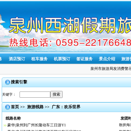
路
酒店预订
租车服务
机票预订
签证服务
景点介绍
旅游
泉州市旅游局发消费警示
搜索引擎
关键字：
首页
>>
旅游线路
>> 广东：欢乐世界
线路名称
发团
豪华|泉州到广州长隆动车三日游Y1
散拼|