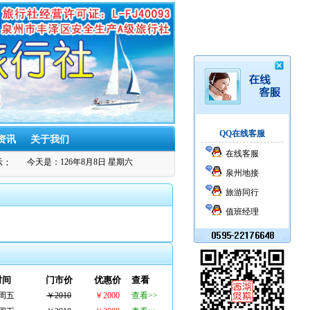
QQ在线客服
资讯
关于我们
在线客服
：慎选"群旅游"莫入低价游陷阱
今天是：126年8月8日 星期六
泉州西湖假期旅行社被评为安全生产标准化二
泉州地接
旅游同行
值班经理
时间
门市价
优惠价
查看
每周五
￥2010
￥2000
查看>>