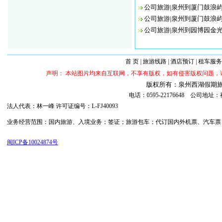
公司旅游|泉州到厦门鼓浪
公司旅游|泉州到厦门鼓浪
公司旅游|泉州到园博园金
首 页
|
旅游线路
|
酒店预订
|
租车服务
声明： 本站图片均来自互联网，不享有版权，如有侵害版权问题
版权所有：泉州西湖假期旅行社 ©20
电话：0595-22176648 公司
法人代表：林一峰 许可证编号：L-FJ40093
业务经营范围：国内旅游、入境业务；签证；旅游包车；代订国内外机票、汽车票；代订
闽ICP备10024874号