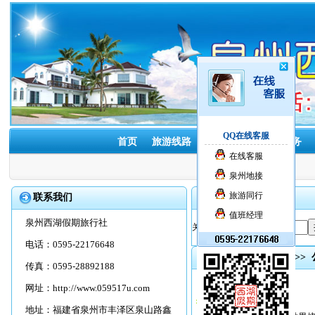
QQ在线客服
首页
旅游线路
酒店预订
租车服务
在线客服
泉州地接
旅游同行
联系我们
搜索引擎
值班经理
泉州西湖假期旅行社
关键字：
电话：0595-22176648
首页
>>
旅游线路
>>
传真：0595-28892188
线路名称
网址：
http://www.059517u.com
公司旅游|泉州一日游
地址：福建省泉州市丰泽区泉山路鑫