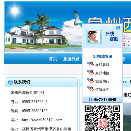
QQ在线客服
首页
旅游线路
酒店预订
租车服务
在线客服
泉州地接
旅游同行
联系我们
首页
>>
旅游线路
>>
值班经理
泉州西湖假期旅行社
品质|泉州到雁荡山楠溪江
电话：0595-22176648
传真：0595-28892188
网址：
http://www.059517u.com
地址：福建省泉州市丰泽区泉山路鑫