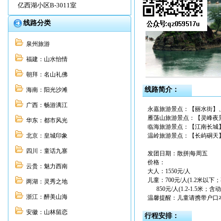
亿西湖小区B-3011室
线路分类
泉州旅游
福建：山水怡情
朝拜：名山礼佛
线路简介：
海南：阳光沙滩
广西：畅游漓江
永嘉旅游景点：【丽水街】
雁荡山旅游景点：【灵峰夜
华东：都市风光
临海旅游景点：【江南长城
北京：皇城印象
温岭旅游景点：【长屿硐天
四川：童话九寨
发团日期：散拼|每周五
价格：
云贵：魅力西南
大人：1550元/人
儿童：700元/人(1.2米
两湖：灵秀之地
850元/人(1.2-1.5米
浙江：醉美山海
温馨提醒：儿童请携带户口
安徽：山林留恋
行程安排：