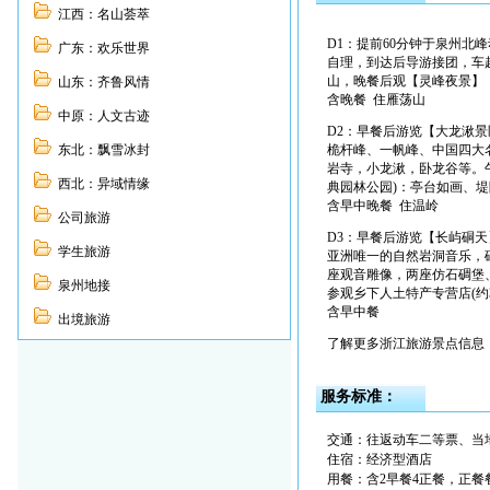
江西：名山荟萃
D1：提前60分钟于泉州北峰动车站
广东：欢乐世界
自理，到达后导游接团，车
山，晚餐后观【灵峰夜景】
山东：齐鲁风情
含晚餐 住雁荡山
中原：人文古迹
D2：早餐后游览【大龙湫景
东北：飘雪冰封
桅杆峰、一帆峰、中国四大
岩寺，小龙湫，卧龙谷等。
西北：异域情缘
典园林公园)：亭台如画、
含早中晚餐 住温岭
公司旅游
D3：早餐后游览【长屿硐天
学生旅游
亚洲唯一的自然岩洞音乐，
座观音雕像，两座仿石碉堡、
泉州地接
参观乡下人土特产专营店(约30
含早中餐
出境旅游
了解更多浙江旅游景点信息
服务标准：
交通：往返动车二等票、当
住宿：经济型酒店
用餐：含2早餐4正餐，正餐餐