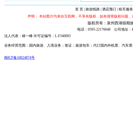
首 页
|
旅游线路
|
酒店预订
|
租车服务
声明： 本站图片均来自互联网，不享有版权，如有侵害版权问题
版权所有：泉州西湖假期旅行社 ©20
电话：0595-22176648 公司
法人代表：林一峰 许可证编号：L-FJ40093
业务经营范围：国内旅游、入境业务；签证；旅游包车；代订国内外机票、汽车票；代订
闽ICP备10024874号