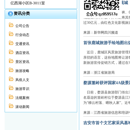
四川广安打造红色影视城
亿西湖小区B-3011室
千年小平桥、万年湟龙峡、亿
资讯分类
城近日对外开放，并计划将其
过30亿元，由红色文化影视旅游
公司公告
来源：新华网四川频道
行业动态
首张鹿城旅游手绘地图出
交通资讯
近日，鹿城区风景旅游管理局
酒店资讯
亲切的语言，这份地图将让游
景区资讯
新旅游宣传促销方式，通过在市
旅游攻略
来源：浙江省旅游局
风俗人文
婺源篁岭获评国家4A级景
旅游常识
日前，婺源县旅游部门传出消
名遐迩的篁岭村位于婺源县江
法规案例
为“梯云村落、晒秋人家”。近年
滚动新闻
来源：江西省旅游信息和培训
吉安市首个文艺家采风基