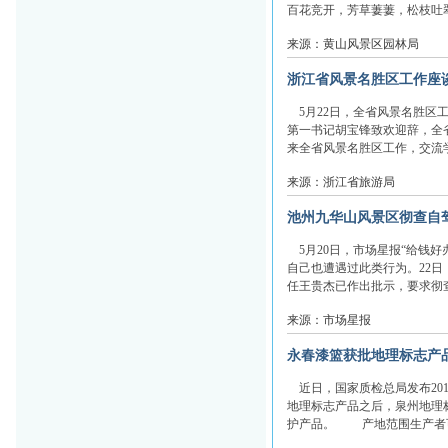
百花竞开，芳草萋萋，松枝吐翠，山
来源：黄山风景区园林局
浙江省风景名胜区工作座
5月22日，全省风景名胜区
第一书记胡宝锋致欢迎辞，全
来全省风景名胜区工作，交流学
来源：浙江省旅游局
池州九华山风景区彻查自
5月20日，市场星报“给钱
自己也遭遇过此类行为。22
任王贵杰已作出批示，要求彻查
来源：市场星报
永春漆篮获批地理标志产
近日，国家质检总局发布201
地理标志产品之后，泉州地理
护产品。 产地范围生产者可