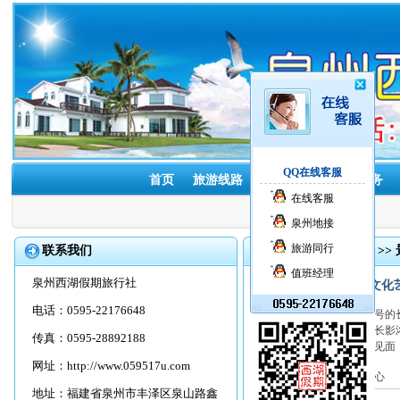
QQ在线客服
首页
旅游线路
酒店预订
租车服务
在线客服
泉州地接
旅游同行
联系我们
首页
>>
旅游资讯
>>
值班经理
泉州西湖假期旅行社
长影博物馆首届群众文化
电话：0595-22176648
日前，位于红旗街1118号的
众文化艺术节，盛装呈现长影
传真：0595-28892188
集之后，再次与广大市民见面，
网址：
http://www.059517u.com
来源：吉林省旅游信息中心
地址：福建省泉州市丰泽区泉山路鑫