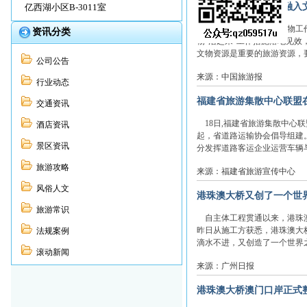
内蒙古推动文物工作融入
亿西湖小区B-3011室
2020年内蒙古自治区文物
资讯分类
物“活起来”工作措施落地见
文物资源是重要的旅游资源，要
公司公告
来源：中国旅游报
行业动态
福建省旅游集散中心联盟
交通资讯
18日,福建省旅游集散中心
酒店资讯
起，省道路运输协会倡导组建
景区资讯
分发挥道路客运企业运营车辆与
旅游攻略
来源：福建省旅游宣传中心
风俗人文
港珠澳大桥又创了一个世
旅游常识
自主体工程贯通以来，港珠澳
昨日从施工方获悉，港珠澳大桥
法规案例
滴水不进，又创造了一个世界之最
滚动新闻
来源：广州日报
港珠澳大桥澳门口岸正式