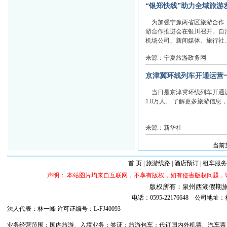
“银郑快线”助力全域旅游
为加强宁豫两省区旅游合作，
游合作推进会在银川召开。自
机场公司、新闻媒体、旅行社、
来源：宁夏旅游政务网
京津冀环线列车开通运营
当日是京津冀环线列车开通运营
1.8万人。 了解更多旅游信息，请登
来源：新华社
当前第
首 页
|
旅游线路
|
酒店预订
|
租车服务
声明： 本站图片均来自互联网，不享有版权，如有侵害版权问题
版权所有：泉州西湖假期旅行社 ©20
电话：0595-22176648 公司
法人代表：林一峰 许可证编号：L-FJ40093
业务经营范围：国内旅游、入境业务；签证；旅游包车；代订国内外机票、汽车票；代订