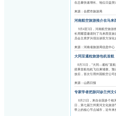
在总量快速增长、地位日益突出
来源：合肥市旅游局
河南航空旅游推介在马来
9月4至5日，河南航空旅游
长周耀霞邀请到了马来西亚旅
员会主席罗兴强洽谈双方深化合
来源：河南省旅游局信息中心
大同至暹粒旅游包机首航
8月31日，“大同—暹粒”直航
搭乘首航包机飞往柬埔寨。预
放后，首次引用外国航空公司执
来源：山西日报
专家学者把脉问诊兰州文
8月21日，来自全国多个相
日，第七届兰州黄河文化旅游
带上的核心节点城市，近年来抢