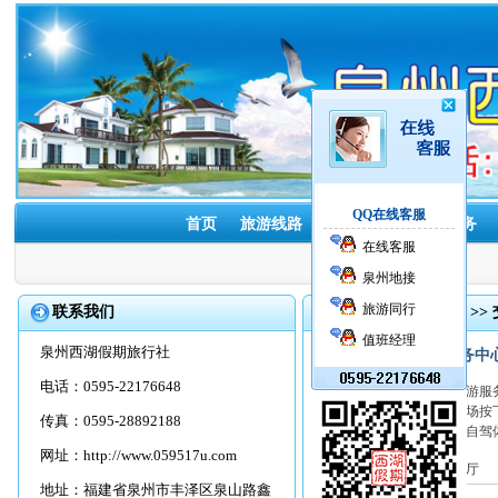
QQ在线客服
首页
旅游线路
酒店预订
租车服务
在线客服
泉州地接
旅游同行
联系我们
首页
>>
旅游资讯
>>
值班经理
泉州西湖假期旅行社
安徽省自驾车旅游服务中
电话：0595-22176648
近日，安徽省自驾车旅游服务
情时期安徽火爆自驾车市场按
传真：0595-28892188
驾线路和产品，组织大型自驾体
网址：
http://www.059517u.com
来源：安徽省文化和旅游厅
地址：福建省泉州市丰泽区泉山路鑫