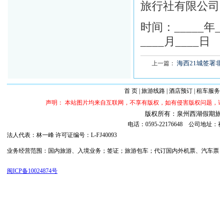
旅行社有限公司
时间：____
____月____日
海西21城签署
上一篇：
首 页
|
旅游线路
|
酒店预订
|
租车服务
声明： 本站图片均来自互联网，不享有版权，如有侵害版权问题
版权所有：泉州西湖假期旅行社 ©20
电话：0595-22176648 公司
法人代表：林一峰 许可证编号：L-FJ40093
业务经营范围：国内旅游、入境业务；签证；旅游包车；代订国内外机票、汽车票；代订
闽ICP备10024874号