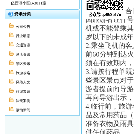
基本提醒：
亿西湖小区B-3011室
1.请仔细核对
资讯分类
因旅游者证件号
机或不能登乘其
公司公告
岁以下的未成年
行业动态
2.乘坐飞机的
交通资讯
前60分钟到达
酒店资讯
须在有效期内，
景区资讯
3.请按行程单
旅游攻略
些景区景点对于
风俗人文
游者提前向导游
旅游常识
再向导游出示，
法规案例
4.临行前，旅
滚动新闻
品及常用药品（
准备衣物及雨具
供任何药品。