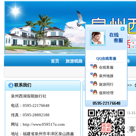
QQ在线客服
首页
旅游线路
酒店预订
租车服务
在线客服
泉州地接
旅游同行
联系我们
首页
>>
旅游资讯
>>
值班经理
泉州西湖假期旅行社
电话：0595-22176648
2011-1
传真：0595-28892188
网址：
http://www.059517u.com
游客出游注意事
地址：福建省泉州市丰泽区泉山路鑫