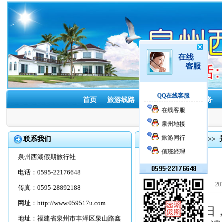
QQ在线客服
首页
旅游线路
酒店预订
租车服务
在线客服
泉州地接
旅游同行
联系我们
首页
>>
旅游资讯
>>
值班经理
泉州西湖假期旅行社
电话：0595-22176648
2
传真：0595-28892188
网址：
http://www.059517u.com
10月13日-
地址：福建省泉州市丰泽区泉山路鑫