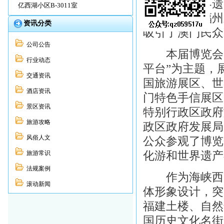
际旅游与世界遗
亿西湖小区B-3011室
楼、泰宁和福州
资讯分类
吸引了澳门民众
公司公告
本届博览会以
行业动态
平台”为主题，展
交通资讯
国旅游展区、世
酒店资讯
门特色手信展区
景区资讯
特别行政区政府
旅游攻略
政区政府发展局等
风俗人文
公众参观了博览
化游和世界遗产
旅游常识
法规案例
作为海峡西岸
滚动新闻
体形象设计，突
福建土楼、自然
国历史文化名街