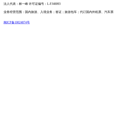
法人代表：林一峰 许可证编号：L-FJ40093
业务经营范围：国内旅游、入境业务；签证；旅游包车；代订国内外机票、汽车票；代订
闽ICP备10024874号