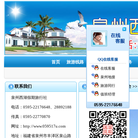
QQ在线客服
首页
旅游线路
酒店预订
租车服务
在线客服
泉州地接
旅游同行
联系我们
首页
>>
旅游景点大全
>
值班经理
泉州西湖假期旅行社
电话：0595-22176648、28892188
传真：0595-22770870
网址：
http://www.059517u.com
地址：福建省泉州市丰泽区泉山路