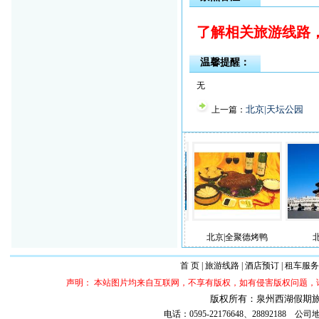
了解相关旅游线路
温馨提醒：
无
北京|天坛公园
上一篇：
|王府井商业步行街
北京|798艺术工厂
北京|全聚德烤鸭
北京|天
首 页
|
旅游线路
|
酒店预订
|
租车服务
声明： 本站图片均来自互联网，不享有版权，如有侵害版权问题
版权所有：泉州西湖假期旅行社 ©20
电话：0595-22176648、288921