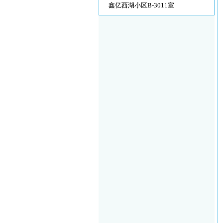
鑫亿西湖小区B-3011室