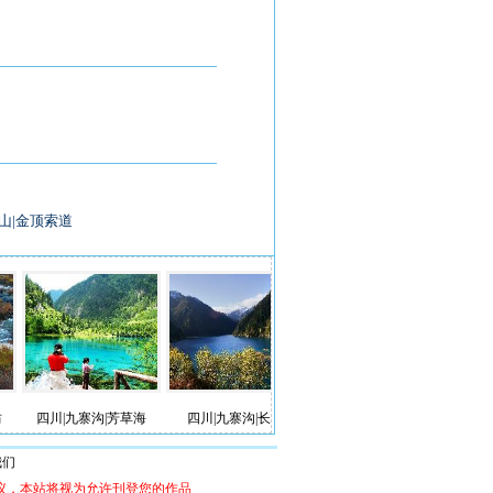
山|金顶索道
川|九寨沟|芳草海
四川|九寨沟|长海
四川|乐山|乐山大佛
四川|九寨沟
我们
议，本站将视为允许刊登您的作品