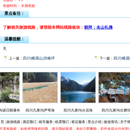
优惠价： ￥0
有效时间： 长期有效
景点备注：
了解相关旅游线路，请登陆本网站线路板块：
朝拜：名山礼佛
温馨提醒：
无
四川|峨眉山|洪椿坪
四川|峨眉
上一篇：
下一篇：
朗瀑布
四川|九寨沟|芦苇海
四川|九寨沟|火花海
四川|九寨沟|古磨坊
四
 页
|
旅游线路
|
酒店预订
|
租车服务
|
机票预订
|
签证服务
|
景点介绍
|
旅游资讯
|
关于
，不享有版权，如有侵害版权问题，请与我站联系，本站立即删除，若您未提出任何异