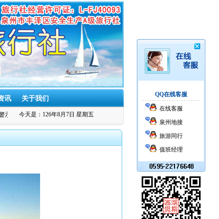
QQ在线客服
资讯
关于我们
在线客服
示：慎选"群旅游"莫入低价游陷阱
今天是：126年8月7日 星期五
泉州西湖假期旅行社被评为安全生产标准
泉州地接
旅游同行
值班经理