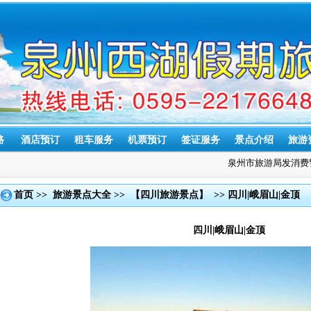
路
酒店预订
租车服务
机票预订
签证服务
景点介绍
旅游
泉州市旅游局发消费警
首页
>>
旅游景点大全
>>
【四川旅游景点】
>> 四川|峨眉山|金顶
四川|峨眉山|金顶