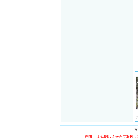
|九寨沟|镜海
四川|乐山|乌木博物馆
四川|九寨沟|盆景滩
四川|九寨沟|诺日
首
声明： 本站图片均来自互联网