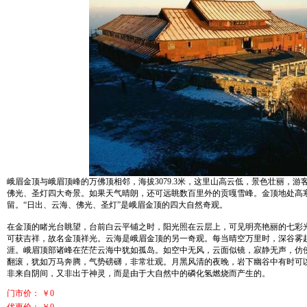
峨眉金顶与峨眉顶峰的万佛顶相邻，海拔3079.3米，这里山高云低，景色壮丽，
佛光、圣灯四大奇景。如果天气晴朗，还可远眺数百里外的贡嘎雪峰。金顶地处高
留。“日出、云海、佛光、圣灯”是峨眉金顶的四大自然奇观。
在金顶的睹光台眺望，台前白云平铺之时，阳光照在云层上，可见明亮艳丽的七彩光
可获吉祥，故名金顶祥光。云海是峨眉金顶的另一奇观。每当晴空万里时，深谷雾
涯。峨眉顶部诸峰在茫茫云海中犹如孤岛。如空中无风，云面似镜，寂静无声，仿
翻滚，犹如万马奔腾，气势磅礴，非常壮观。月黑风清的夜晚，岩下幽谷中有时可
非来自阴间，又非出于神灵，而是由于大自然中的磷化氢燃烧而产生的。
门市价： ￥0