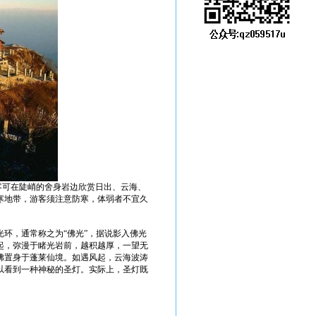
游客可在陡峭的舍身岩边欣赏日出、云海、
寒地带，游客须注意防寒，体弱者不宜久
环，通常称之为“佛光”，据说影入佛光
起，弥漫于睹光岩前，越积越厚，一望无
佛置身于蓬莱仙境。如遇风起，云海波涛
以看到一种神秘的圣灯。实际上，圣灯既