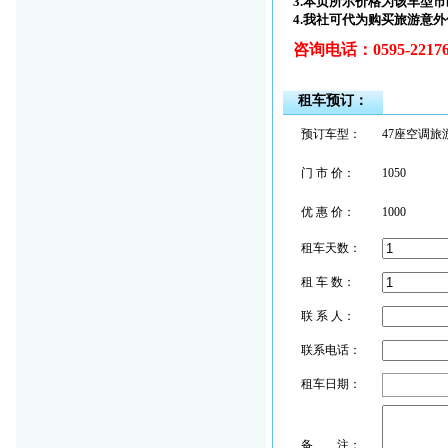
3.
本页所示价格为该车型市
4.
我社可代为购买旅游意外
咨询电话：
0595-2217
租车预订：
预订车型：
47座空调旅
门 市 价：
1050
优 惠 价：
1000
租车天数：
租 车 数：
联 系 人：
联系电话：
租车日期：
备 注：