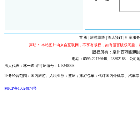
首 页
|
旅游线路
|
酒店预订
|
租车服务
声明： 本站图片均来自互联网，不享有版权，如有侵害版权问题
版权所有：泉州西湖假期旅行社 ©20
电话：0595-22176648、288921
法人代表：林一峰 许可证编号：L-FJ40093
业务经营范围：国内旅游、入境业务；签证；旅游包车；代订国内外机票、汽车票；代订
闽ICP备10024874号